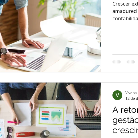
Crescer e
amadureci
contabilid
Vivena
12 de d
A ret
gestão
cresc