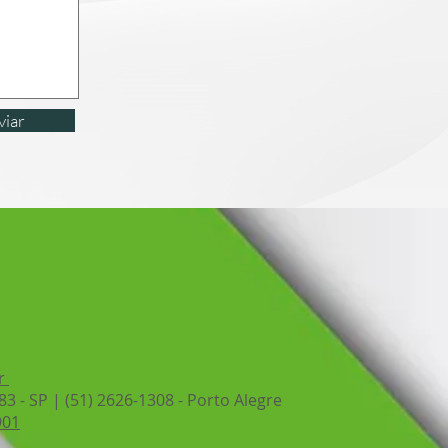
viar
br
83 - SP | (51) 2626-1308 - Porto Alegre
901