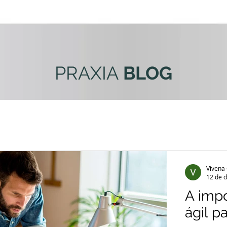
PRAXIA
BLOG
Vivena
12 de d
A impo
ágil p