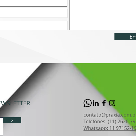
En
EWSLETTER
contato@praxia.com.
>
Telefones: (11) 2626-79
Whatsapp: 11 97152-1