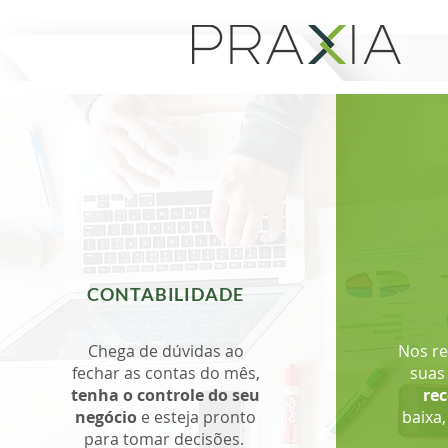
CONTABILIDADE
Chega de dúvidas ao
Nos re
fechar as contas do mês,
sua
tenha o
controle do seu
rec
negócio
e esteja pronto
baixa,
para tomar decisões.