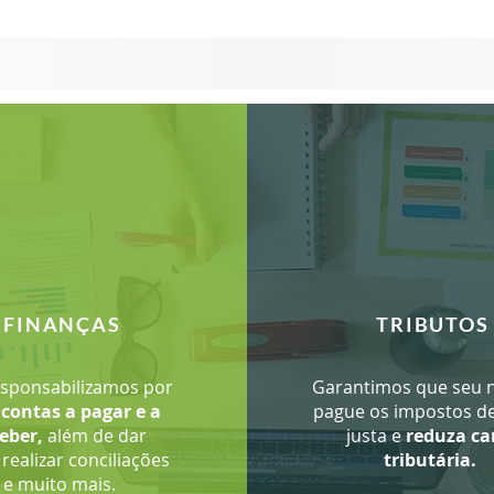
FINANÇAS
TRIBUTOS
sponsabilizamos por
Garantimos que seu 
s
contas a pagar e a
pague os impostos d
eber,
além de dar
justa e
reduza ca
 realizar conciliações
tributária.
e muito mais.