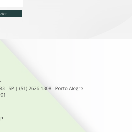
viar
br
83 - SP | (51) 2626-1308 - Porto Alegre
901
SP